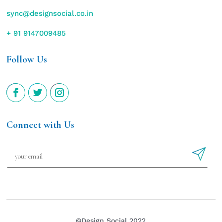
sync@designsocial.co.in
+ 91 9147009485
Follow Us
Connect with Us
©Design Social 2022